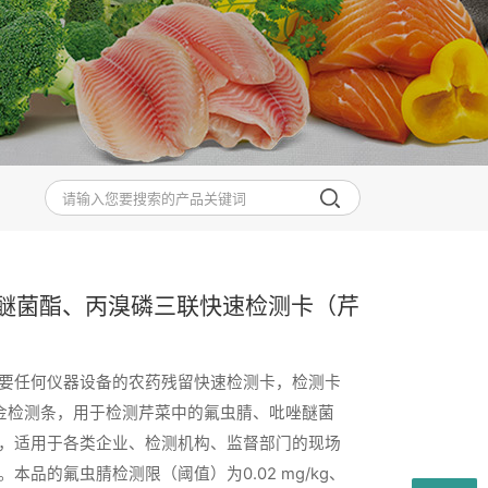
醚菌酯、丙溴磷三联快速检测卡（芹
要任何仪器设备的农药残留快速检测卡，检测卡
金检测条，用于检测芹菜中的氟虫腈、吡唑醚菌
，适用于各类企业、检测机构、监督部门的现场
本品的氟虫腈检测限（阈值）为0.02 mg/kg、