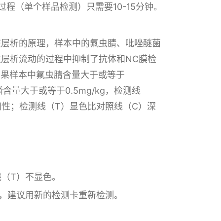
检测过程（单个样品检测）只需要10-15分钟。
疫层析的原理，样本中的氟虫腈、吡唑醚菌
层析流动的过程中抑制了抗体和NC膜检
如果样本中氟虫腈含量大于或等于
溴磷含量大于或等于0.5mg/kg，检测线
阳性；检测线（T）显色比对照线（C）深
线（T）不显色。
，建议用新
的检测卡重新检测。