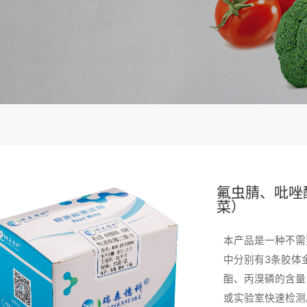
氟虫腈、吡唑
菜）
本产品是一种不需
中分别有3条胶体
酯、丙溴磷的含量
或实验室快速检测。