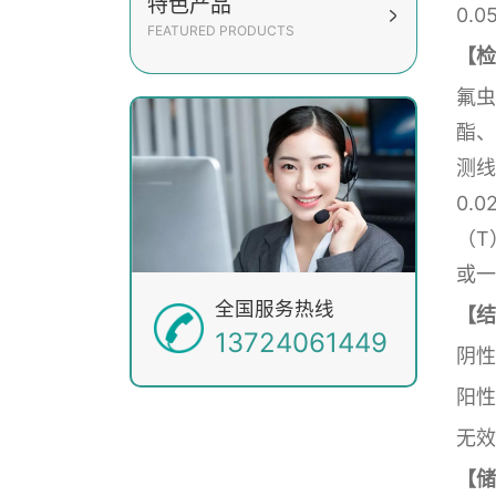
特色产品
0.
FEATURED PRODUCTS
【检
氟虫
酯、
测线
0.
（T
或一
全国服务热线
【结
13724061449
阴性
阳性
无效
【储