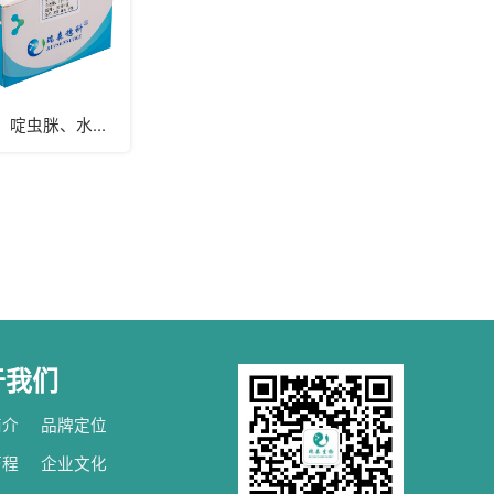
异丙威、啶虫脒、水胺硫磷三联快速检测卡（蔬菜）
于我们
简介
品牌定位
历程
企业文化