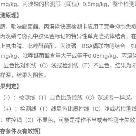
05mg/kg、丙溴磷的检测限（阈值）0.5mg/kg，整个
测原理】
腈、吡唑醚菌酯、丙溴磷快速检测卡应用了竞争抑制免
丙溴磷与微孔中胶体金标记的特异性单克隆抗体结合，在
上氟虫腈、吡唑醚菌酯、丙溴磷－BSA偶联物的结合。
02mg/kg、吡唑醚菌酯含量大于或等于0.05mg/kg、丙
）显色比对照线（C）浅或检测线（T）不显色，结果为
样深，结果为阴性。
果判定】
（-）：检测线（T）显色比质控线（C）深或者一样深。
（+）：检测线（T）线显色比质控线（C）浅或者检测
：质控线（C）不显色，可能是操作不当或者检测卡失效
存条件及有效期】