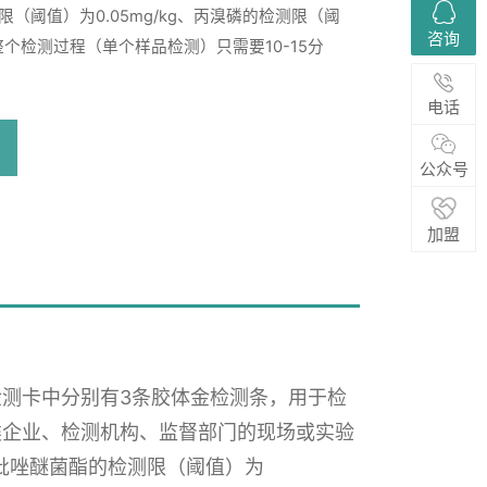
（阈值）为0.05mg/kg、丙溴磷的检测限（阈
咨询
g，整个检测过程（单个样品检测）只需要10-15分
电话
浏览量：
170
公众号
加盟
测卡中分别有3条胶体金检测条，用于检
类企业、检测机构、监督部门的现场或实验
g、吡唑醚菌酯的检测限（阈值）为