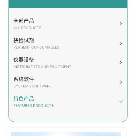
全部产品
ALL PRODUCTS
快检试剂
REAGENT CONSUMABLES
仪器设备
INSTRUMENTS AND EQUIPMENT
系统软件
SYSTEMS SOFTWARE
特色产品
FEATURED PRODUCTS