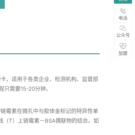
浏览量：
170
电话
公众号
加盟
测卡，适用于各类企业、检测机构、监督部
只需要15-20分钟。
的链霉素在微孔中与胶体金标记的特异性单
（T）上链霉素－BSA偶联物的结合。如