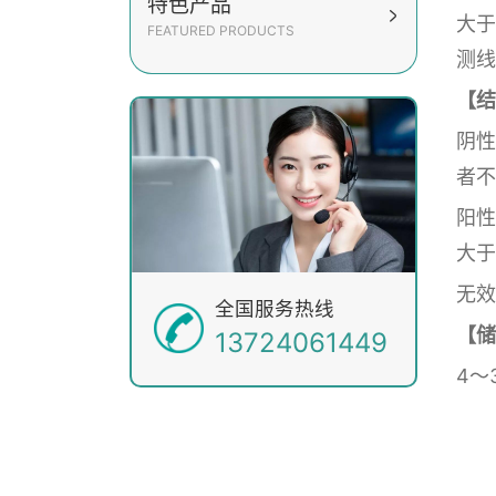
特色产品
大于
FEATURED PRODUCTS
测线
【结
阴性
者不
阳性
大于
无效
全国服务热线
【储
13724061449
4～